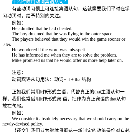
什么时候用动词宾语从句？
有些动词习惯上可连接宾语从句，这就需要我们平时在学
习动词时，给予特别的关注。
例如：
He admitted that he had cheated.
The boy dreamed that he was flying to the outer space.
The players believed that they would win the game sooner or
later.
He wondered if the word was mis-spelt.
He has informed me when they are to solve the problem.
Mike promised us that he would offer us more help later on.
注意：
动词宾语从句用法：动词+ it + that结构
正如我们常用it作形式主语，代替真正的that主语从句一
样，我们也常借用it作形式宾 语，把作为真正宾语的that从句
放在句尾。
例如：
We consider it absolutely necessary that we should carry on the
newly-devised policy.
【译文】我们认为继续贯彻这一新制定的政策是绝对有必