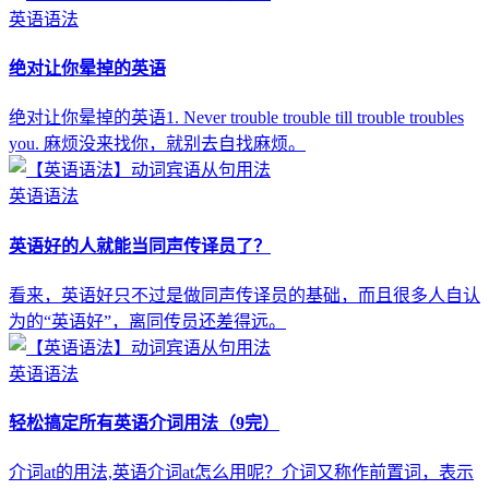
英语语法
绝对让你晕掉的英语
绝对让你晕掉的英语1. Never trouble trouble till trouble troubles
you. 麻烦没来找你，就别去自找麻烦。
英语语法
英语好的人就能当同声传译员了？
看来，英语好只不过是做同声传译员的基础，而且很多人自认
为的“英语好”，离同传员还差得远。
英语语法
轻松搞定所有英语介词用法（9完）
介词at的用法,英语介词at怎么用呢？介词又称作前置词，表示