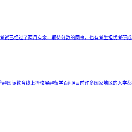
招生考试已经过了两月有余，期待分数的同事，也有考生担忧考研
请季##国际教育线上择校展##留学百问#目前许多国家地区的入