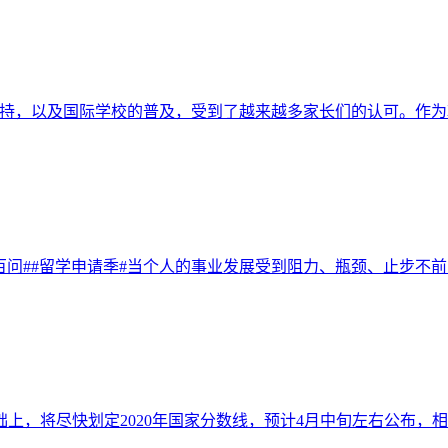
支持，以及国际学校的普及，受到了越来越多家长们的认可。作
学百问##留学申请季#当个人的事业发展受到阻力、瓶颈、止步不
上，将尽快划定2020年国家分数线，预计4月中旬左右公布，