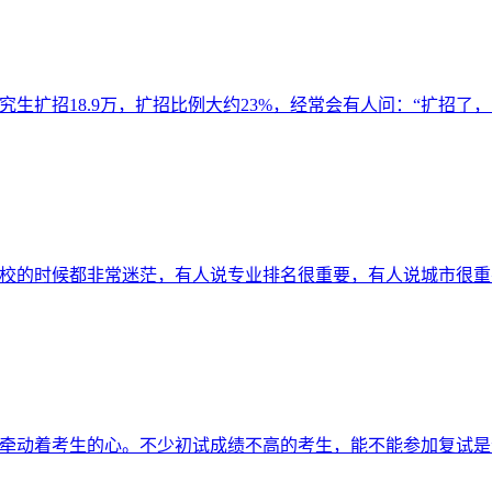
研究生扩招18.9万，扩招比例大约23%，经常会有人问：“扩招了
研择校的时候都非常迷茫，有人说专业排名很重要，有人说城市很
线#牵动着考生的心。不少初试成绩不高的考生，能不能参加复试