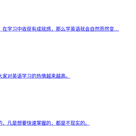
，在学习中收获有成就感，那么学英语就会自然而然变…
大家对英语学习的热情越来越高。
的，凡是想要快速掌握的，都是不现实的。