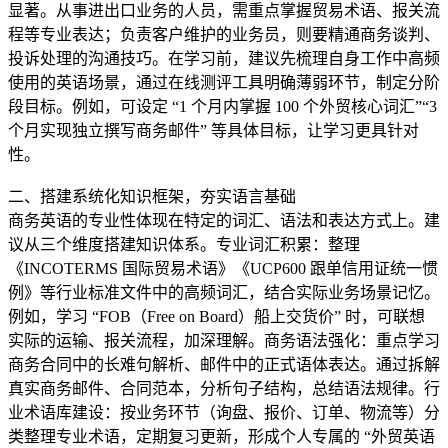
显著。从事进出口业务的人员，需重点掌握贸易术语、报关流
程等专业表达；负责客户维护的业务员，则要精通商务谈判、
投诉处理的沟通技巧。在学习前，建议先梳理自身工作中高频
使用的英语场景，通过在线测评工具明确薄弱环节，制定分阶
段目标。例如，可设定 “1 个月内掌握 100 个外贸核心词汇”“3
个月实现独立撰写商务邮件” 等具体目标，让学习更具针对
性。
二、搭建系统化知识框架，夯实语言基础
商务英语的专业性体现在特定的词汇、语法和表达方式上。建
议从三个维度搭建知识体系。专业词汇积累：整理
《INCOTERMS 国际贸易术语》《UCP600 跟单信用证统一惯
例》等行业标准文件中的高频词汇，结合实际业务场景记忆。
例如，学习 “FOB（Free on Board）船上交货价” 时，可联想
实际的运输、报关流程，加深理解。商务语法强化：重点学习
商务合同中的长难句解析、邮件中的正式语体表达。通过拆解
真实商务邮件、合同范本，分析句子结构，总结语法规律。行
业术语库建设：按业务环节（询盘、报价、订单、物流等）分
类整理专业术语，定期复习更新，形成个人专属的 “外贸英语