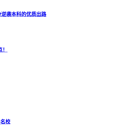
分逆袭本科的优质出路
点！
界名校