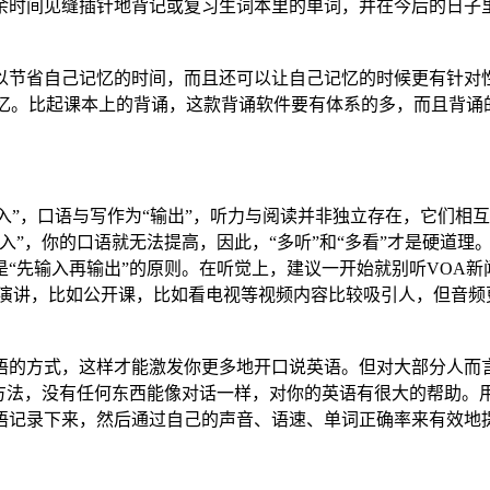
余时间见缝插针地背记或复习生词本里的单词，并在今后的日子
以节省自己记忆的时间，而且还可以让自己记忆的时候更有针对
记忆。比起课本上的背诵，这款背诵软件要有体系的多，而且背
输入”，口语与写作为“输出”，听力与阅读并非独立存在，它们相互
入”，你的口语就无法提高，因此，“多听”和“多看”才是硬道
“先输入再输出”的原则。在听觉上，建议一开始就别听VOA
D演讲，比如公开课，比如看电视等视频内容比较吸引人，但音
语的方式，这样才能激发你更多地开口说英语。但对大部分人而
好方法，没有任何东西能像对话一样，对你的英语有很大的帮助。
语记录下来，然后通过自己的声音、语速、单词正确率来有效地