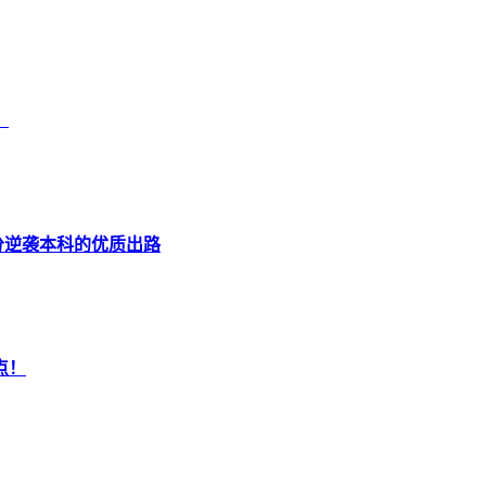
！
分逆袭本科的优质出路
点！