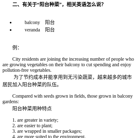
二、有关于“阳台种菜”，相关英语怎么说？
balcony 阳台
veranda 阳台
例：
City residents are joining the increasing number of people who
are growing vegetables on their balcony to cut spending and enjoy
pollution-free vegetables.
为了节约成本并能享用到无污染蔬菜，越来越多的城市
居民加入阳台种菜的队伍。
Compared with seeds grown in fields, those grown in balcony
gardens:
阳台种菜用种特点
1. are greater in variety;
2. are easier to plant;
3. are wrapped in smaller packages;
4. are more suited to the environment.