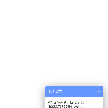
请您留言
iBS国际商务外国语学院
4008376377微信zhibs1