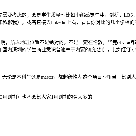
需要考虑的，会是学生质量～比如小编感觉牛津，剑桥，LBS
聊我），或者直接去linkedin上看，看看你对比的几个学
，所以地理位置不是绝对的，不是一定在伦敦，毕竟ot vi a
如国内深圳的学生商业意识普遍高于内蒙的[允悲]），比如雷丁
r的项目，无论是本科生还是master，都超级推荐这个项目～相当
3月到期）也不会比人家1月到期的强太多的