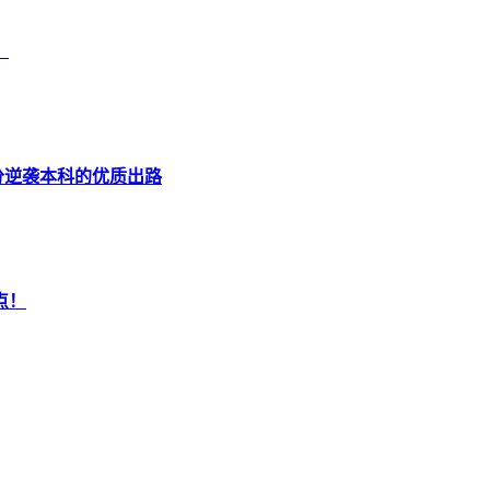
！
分逆袭本科的优质出路
点！