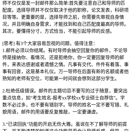
师不仅仅是发一封邮件那么简单:首先要注意自己和导师的匹
配度。选择导师并不仅仅取决于他的职称，论文发表，科研项
目等等。更重要的是，选择导师之前，你需要先审视自身情
况，并且明确自身需求，才能找到和自己匹配度最高的导师。
其次，要懂得分寸，方式恰当，不能引起导师的反感。
[思考] 有3个大家容易忽视的问题，值得注意：
1.邮件必须以你结尾。有时导师会抽空回复你的邮件，不论导
师是接纳你、看情况、还是拒绝你，你一定要回复导师的邮
件，来表达感谢或者遗憾之情。凡事有交代、件件有着落、事
事有回音，这是基本礼仪。万一导师在后面有新的名额或者他
熟知的老师有空位，可能第一时间就会想到这部分学生。
2.杜绝低级错误。邮件的主题切忌不要写的过于随意，要突出
重点信息，如“考生姓名-报考xx学校xx专业硕士自荐信”。字
数不必过多，也不要有错别字。导师的姓名一定不要写错、礼
貌用语，邮件的用语要反复推敲，一定要谦虚。
3.“已读回执”功能的开启无伤大雅。虽说在不了解导师的前提