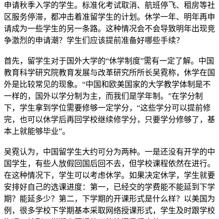
申请秋季入学的学生。标准化考试取消、航班停飞、租房等社
区服务停滞，都冲击着准留学生的计划。休学一年、明年再申
请成为一些学生的另一条路。这种情况会不会导致明年出现竞
争激烈的申请潮？学生们应该提前准备好哪些手续？
首先，留学生对于国外大学的“休学制度”需有一定了解。中国
教育科学研究院教育发展与改革研究所所长吴霓称，休学在国
外是比较常见的现象。“中国和欧美国家的大学教学体制是不
一样的，国外以学分制为主，而我们是学年制。”在学分制
下，学生拿到学位需要修够一定学分，“这些学分可以提前修
完，也可以休学后再回学校继续修学分，只要学分修够了，基
本上就能够毕业”。
吴霓认为，中国留学生大约可分为两种。一是还没有开学的中
国学生，有些人放假回国后回不去，但学校课程依然在进行。
在这种情况下，学生可以考虑休学。如果决定休学，学生就要
安排好自己的选课进度：第一，已经交的学费能不能延到下学
期？能延多少？第二，下学期的开课形式是什么样？以美国为
例，很多学校下学期基本采取网络授课形式，学生及时跟学校