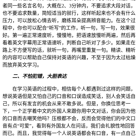
者同一些名言名句，大概在2、3分钟内，不要追求大段对话，
也不要追求数量，简短适当的就行，这样听起来也不会有什么
压力，可以放松心情去听，磨练耳朵提高辨音能力。在这个过
程中，你也可以配合“听写”的工作，听一句，写一句，效果很
好。第一遍正常速度听，慢慢地，把语速放慢听两遍，然后再
看着英文字幕用正常语速听，判断自己听对了多少。如果走在
路上不方便写的话，就听一句，再嘴里重复一句。精读、精听
的内容可以帮助自己保持对英语的兴趣，不至于因为太过枯燥
而放弃英文学习。
二、不怕犯错，大胆表达
在学习英语的过程中，相信每个人都遇到过这样的问题，
想说英语但是又怕自己的口音和口误造成笑话，别人会笑话自
己，所以有发言的机会从来不敢多说。但是，你换位思考一
下，一个正学着中文的外国人来跟你用中文对话，你会因为他
的口音而去嘲笑他吗？压根都不会，反而会觉得他们的中文口
音有点“可爱”，看到有外国友人在问话，我们会礼貌性地回答
而已。而且，我觉得每一个人说英语都会有口音，有一点自己