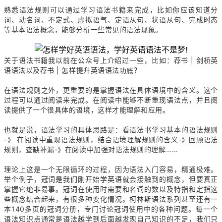
熟悉语法规则可以通过学习语法书籍来完成，比如你应该知道分
词、动名词、不定式、虚拟语气、定语从句、状语从句、完成时态
等基本语法概念，能够分析一些常见的语法现象。
关于语法书籍我以前在公众号上介绍过一些，比如：荐书 | 剑桥英
语语法以及荐书 | 怎样提升英语语法功底？
在语法规则之外，更重要的是掌握语法在具体语境中的含义。这个
过程可以通过阅读来完成。在阅读中能够不断重现语法点，并且阅
读提供了一个很具体的语境，这样才能理解和应用。
也就是说，语法学习的具体思路是：看语法书学习基本的语法规则
-》 在阅读中重现语法规则，结合语境理解规则的含义-》回顾语法
规则，查缺补漏-》在阅读中加强对语法规则的理解……
理论上这是一个无限循环的过程，因为语法入门容易，精通极难。
举个例子，冠词是我们刚开始学英语就会接触到的概念，但要真正
掌握它绝非易事。冠词在使用时需要和名词的数以及特指和定指这
些概念结合起来，有很多种变化情况。柯林斯语法系列甚至还有一
本140多页的冠词分册，专门讨论冠词使用中的各种问题。每一个
语法知识点通常是语法越学到后面越发现自己知识的不足，我们只