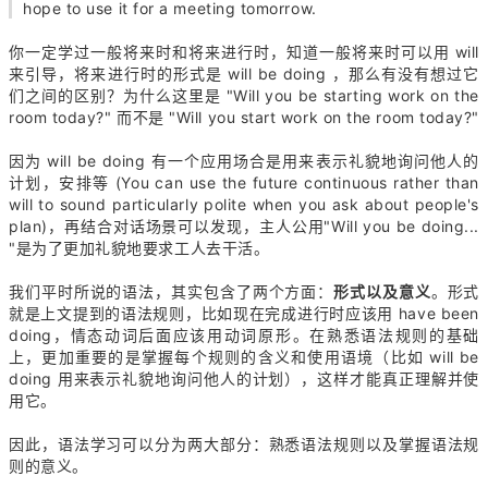
hope to use it for a meeting tomorrow.
你一定学过一般将来时和将来进行时，知道一般将来时可以用 will
来引导，将来进行时的形式是 will be doing ，那么有没有想过它
们之间的区别？为什么这里是 "Will you be starting work on the
room today?" 而不是 "Will you start work on the room today?"
因为 will be doing 有一个应用场合是用来表示礼貌地询问他人的
计划，安排等 (You can use the future continuous rather than
will to sound particularly polite when you ask about people's
plan)，再结合对话场景可以发现，主人公用"Will you be doing...
"是为了更加礼貌地要求工人去干活。
我们平时所说的语法，其实包含了两个方面：
形式以及意义
。形式
就是上文提到的语法规则，比如现在完成进行时应该用 have been
doing，情态动词后面应该用动词原形。在熟悉语法规则的基础
上，更加重要的是掌握每个规则的含义和使用语境（比如 will be
doing 用来表示礼貌地询问他人的计划），这样才能真正理解并使
用它。
因此，语法学习可以分为两大部分：熟悉语法规则以及掌握语法规
则的意义。