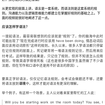
从更宏观的层面上讲，语言是一套系统，而语法则是这套系统的规
则。沟通能力以及逻辑思维能力都建立在掌握好规则的基础之上。下
面的视频就很好地阐述了这一点。
应该怎样学语法？
一提起语法，最容易联想到的应该就是“规则”了，你的脑海中此时
可能出现了“现在完成进行时应该用 have been doing, 情态动词后
面应该用动词原形”这样的规则。长久以来，很多人学语法都只停留
在记住规则的层面上，死记硬背将
一堆语法规则
记住，然后用来应
付考试。这样导致的结果是，只记住了规则，但并不知道怎么应用
规则，导致英语学得很死板（这也是很多中国学生虽然做了不少语
法题，但在写作和口语中还是用不好语法的原因）。
要真正学好语法，仅仅记忆语法规则，会考试会做题还不够，还要
将语法放到
语境
中，这样才能对语法有更深的理解。
举个例子，有这样一个场景，主人公对着来家里帮忙的工人说：
Will you be starting work on the room today? You see, I