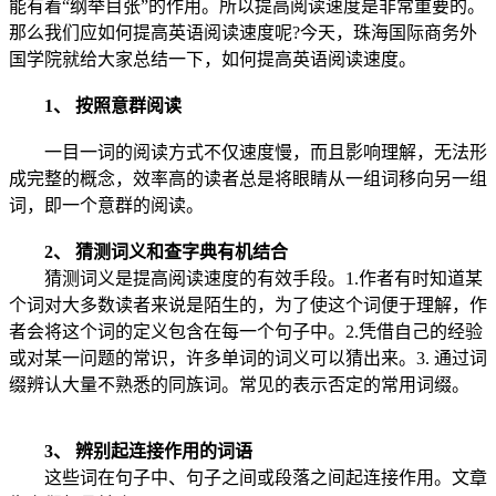
能有着“纲举目张”的作用。所以提高阅读速度是非常重要的。
那么我们应如何提高英语阅读速度呢?今天，珠海国际商务外
国学院就给大家总结一下，如何提高英语阅读速度。
1、 按照意群阅读
一目一词的阅读方式不仅速度慢，而且影响理解，无法形
成完整的概念，效率高的读者总是将眼睛从一组词移向另一组
词，即一个意群的阅读。
2、 猜测词义和查字典有机结合
猜测词义是提高阅读速度的有效手段。1.作者有时知道某
个词对大多数读者来说是陌生的，为了使这个词便于理解，作
者会将这个词的定义包含在每一个句子中。2.凭借自己的经验
或对某一问题的常识，许多单词的词义可以猜出来。3. 通过词
缀辨认大量不熟悉的同族词。常见的表示否定的常用词缀。
3、 辨别起
连接作用的词语
这些词在句子中、句子之间或段落之间起连接作用。文章