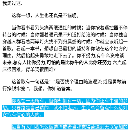
我走过这.
这样一想，人生也还真是不错呢。
当你看书看到头痛两眼通红的时候；当你按着遥控器不停
转台的时候；当你翻着通讯录不知道打给谁的时候；当你独自
穿越人群看着两岸灯火找不到归属感的时候；你就应该听起一
首歌，看起一本书，想想自己最初的坚持和你站在这个地方的
理由，然后抬起头勇敢地走下去了。你不努力,有什么资格谈
未来,总有人比你努力,
可怕的是比你牛的人比你还努力
.六点起
床很困难，背单词很困难?
这首歌有一句话是：“是否找个理由随波逐流 或是勇敢前
行挣脱牢笼 ”，我想，你知道答案。
你现在一无所有，但你却拥有一切，因为你还有牛逼的梦
想。只要路是自己选的，就不怕走远，生活总会留点什么给对
它抱有信心的人的。
每当有人问我怎么做选择或者当我觉得苦逼到无以复加的