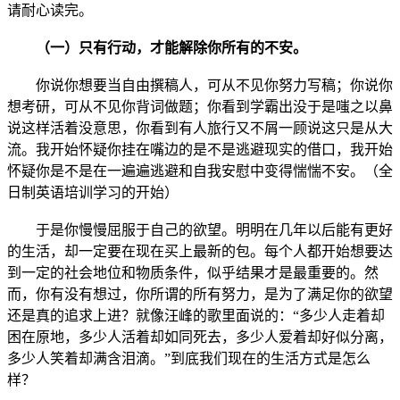
请耐心读完。
（一）只有行动，才能解除你所有的不安。
你说你想要当自由撰稿人，可从不见你努力写稿；你说你
想考研，可从不见你背词做题；你看到学霸出没于是嗤之以鼻
说这样活着没意思，你看到有人旅行又不屑一顾说这只是从大
流。我开始怀疑你挂在嘴边的是不是逃避现实的借口，我开始
怀疑你是不是在一遍遍逃避和自我安慰中变得惴惴不安。（全
日制英语培训学习的开始）
于是你慢慢屈服于自己的欲望。明明在几年以后能有更好
的生活，却一定要在现在买上最新的包。每个人都开始想要达
到一定的社会地位和物质条件，似乎结果才是最重要的。然
而，你有没有想过，你所谓的所有努力，是为了满足你的欲望
还是真的追求上进？就像汪峰的歌里面说的：“多少人走着却
困在原地，多少人活着却如同死去，多少人爱着却好似分离，
多少人笑着却满含泪滴。”到底我们现在的生活方式是怎么
样？