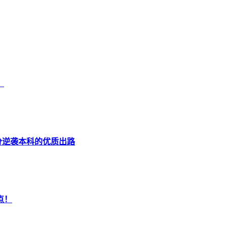
！
分逆袭本科的优质出路
点！