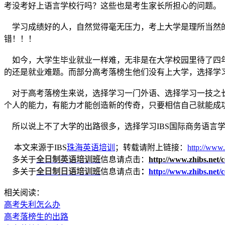
考没考好上语言学校行吗？这些也是考生家长所担心的问题。
学习成绩好的人，自然觉得毫无压力，考上大学是理所当然的
错！！！
如今，大学生毕业就业一样难，无非是在大学校园里待了四年
的还是就业难题。而部分高考落榜生他们没有上大学，选择学
对于高考落榜生来说，选择学习一门外语、选择学习一技之长
个人的能力，有能力才能创造新的传奇，只要相信自己就能成
所以说上不了大学的出路很多，选择学习IBS国际商务语言
本文来源于IBS
珠海英语培训
；转载请附上链接：
http://www.
多关于
全日制英语培训班
信息请点击：
http://www.zhibs.net/c
多关于
全日制日语培训班
信息请点击
：
http://www.zhibs.net/
相关阅读：
高考失利怎么办
高考落榜生的出路