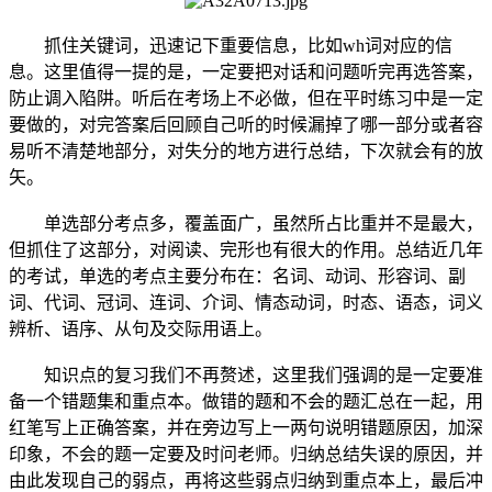
抓住关键词，迅速记下重要信息，比如wh词对应的信
息。这里值得一提的是，一定要把对话和问题听完再选答案，
防止调入陷阱。听后在考场上不必做，但在平时练习中是一定
要做的，对完答案后回顾自己听的时候漏掉了哪一部分或者容
易听不清楚地部分，对失分的地方进行总结，下次就会有的放
矢。
单选部分考点多，覆盖面广，虽然所占比重并不是最大，
但抓住了这部分，对阅读、完形也有很大的作用。总结近几年
的考试，单选的考点主要分布在：名词、动词、形容词、副
词、代词、冠词、连词、介词、情态动词，时态、语态，词义
辨析、语序、从句及交际用语上。
知识点的复习我们不再赘述，这里我们强调的是一定要准
备一个错题集和重点本。做错的题和不会的题汇总在一起，用
红笔写上正确答案，并在旁边写上一两句说明错题原因，加深
印象，不会的题一定要及时问老师。归纳总结失误的原因，并
由此发现自己的弱点，再将这些弱点归纳到重点本上，最后冲