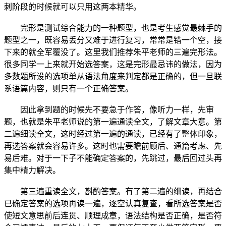
刺阶段的时候就可以只用这两本精华。
完形是测试综合能力的一种题型，也是考生感觉最棘手的
题型之一，既容易丢分又难于进行复习，常常是错一个空，接
下来的就全军覆没了。这里我们推荐朱平老师的三遍完形法。
很多同学一上来就开始选答案，这是完形最忌讳的做法，因为
多数题所设的选项单从语法角度来判定都是正确的，但一旦联
系语篇内容，则只有一个正确答案。
因此拿到题的时候先不要急于作答，像听力一样，先审
题，也就是朱平老师说的第一遍通读全文，了解文章大意。第
二遍细读全文，这时经过第一遍的通读，已经有了整体印象，
再选答案就会容易许多。这时也需要瞻前顾后、通篇考虑、先
易后难。对于一下子不能确定答案的，先跳过，最后回过头再
集中精力解决。
第三遍重读全文，斟酌答案。有了第二遍的细读，再结合
已确定答案的选项再读一遍，逐空认真复查，看所选答案是否
使短文意思前后连贯、顺理成章，语法结构是否正确，是否符