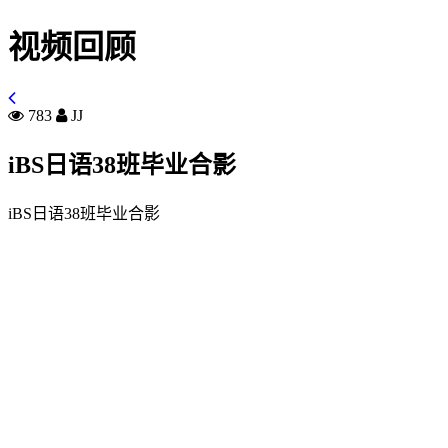
视频回顾
783
JJ
iBS日语38班毕业合影
iBS日语38班毕业合影