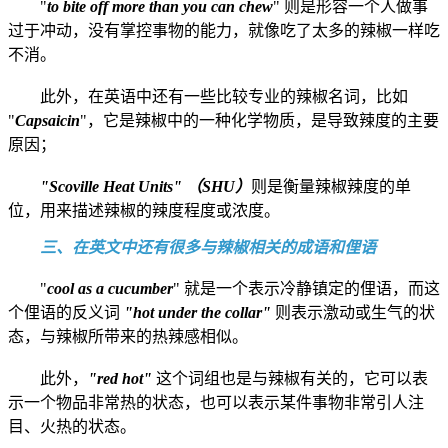
"
to bite off more than you can chew
" 则是形容一个人做事
过于冲动，没有掌控事物的能力，就像吃了太多的辣椒一样吃
不消。
此外，在英语中还有一些比较专业的辣椒名词，比如
"
Capsaicin
"，它是辣椒中的一种化学物质，是导致辣度的主要
原因；
"Scoville Heat Units" （SHU）
则是衡量辣椒辣度的单
位，用来描述辣椒的辣度程度或浓度。
三、在英文中还有很多与辣椒相关的成语和俚语
"
cool as a cucumber
" 就是一个表示冷静镇定的俚语，而这
个俚语的反义词
"hot under the collar"
则表示激动或生气的状
态，与辣椒所带来的热辣感相似。
此外，
"red hot"
这个词组也是与辣椒有关的，它可以表
示一个物品非常热的状态，也可以表示某件事物非常引人注
目、火热的状态。