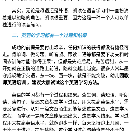
其实，无论是母语还是外语，朗读在语言学习中一直扮演
着难以忽略的角色。朗读很重要，因为这是一种一个人可以单
独进行的读音练习。
二、英语的学习都有一个过程和结果
成功的前提是要付出艰辛，任何知识的获得都没有捷径可
走。背单词、做习题、听音频、跟读口语等都是要下功夫和时
间去训练才能“修得正果”，但都是先难后易，先苦后甜，从一
开始就在正确的道路上前进，路就会越走越宽。很多人常年墨
守成规地学英语，东一块、西一块，就是不能突破，
幼儿园教
师英语培训 ，建议大家试试这个英语学习方法。
英语的学习都有一个过程和结果。查生词、读短语、听朗
读、读句子、复述文章都是学习过程，用来提高英语水平，需
要反复进行。从对一篇文章陌生到能复述这篇文章，这是学习
过程，而拿起一篇新文章能复述出来，这是学习结果。学习过
程用来提高英语水平，就像跑步一样，每天坚持跑上几圈，一
天比一天进步，提升体能。这个学习过程与勤奋是分不开的，