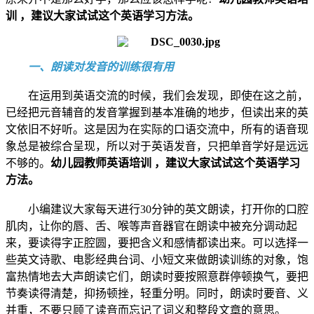
训 ，建议大家试试这个英语学习方法。
一、朗读对发音的训练很有用
在运用到英语交流的时候，我们会发现，即使在这之前，
已经把元音辅音的发音掌握到基本准确的地步，但读出来的英
文依旧不好听。这是因为在实际的口语交流中，所有的语音现
象总是被综合呈现，所以对于英语发音，只把单音学好是远远
不够的。
幼儿园教师英语培训 ，建议大家试试这个英语学习
方法。
小编建议大家每天进行30分钟的英文朗读，打开你的口腔
肌肉，让你的唇、舌、喉等声音器官在朗读中被充分调动起
来，要读得字正腔圆，要把含义和感情都读出来。可以选择一
些英文诗歌、电影经典台词、小短文来做朗读训练的对象，饱
富热情地去大声朗读它们，朗读时要按照意群停顿换气，要把
节奏读得清楚，抑扬顿挫，轻重分明。同时，朗读时要音、义
并重，不要只顾了读音而忘记了词义和整段文章的意思。