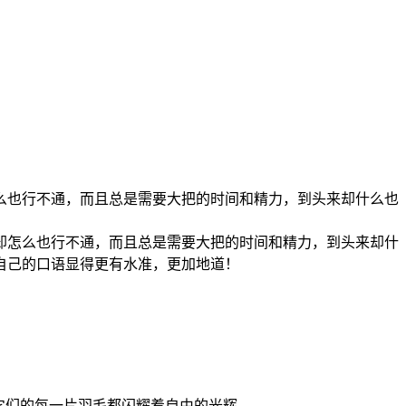
么也行不通，而且总是需要大把的时间和精力，到头来却什么也
却怎么也行不通，而且总是需要大把的时间和精力，到头来却什
自己的口语显得更有水准，更加地道！
注定不会被关在牢笼里的，它们的每一片羽毛都闪耀着自由的光辉。