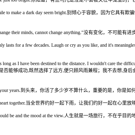
it takes only a smile to make a dark day seem br
hose who cannot change their minds, cannot change 
 which only lasts for a few decades. Laugh or cry as you like,
。
as long as I have been destined to the distance. I wouldn't care the diffic
d the horizontal.我不去想是否能够成功,既然选择了远方,便只顾风雨
 count. It’s the life in your years.到头来，你活了多少岁不算什么，重要
e it clear in our heart together.当全世界约好一起下雨，让我们约好一起在心里
e scenery along the should be and the mood at the v