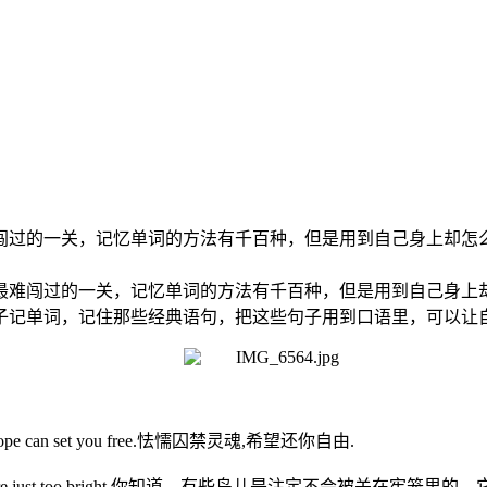
闯过的一关，记忆单词的方法有千百种，但是用到自己身上却怎
最难闯过的一关，记忆单词的方法有千百种，但是用到自己身上
子记单词，记住那些经典语句，把这些句子用到口语里，可以让
ner,hope can set you free.怯懦囚禁灵魂,希望还你自由.
ed, their feathers are just too bright.你知道，有些鸟儿是