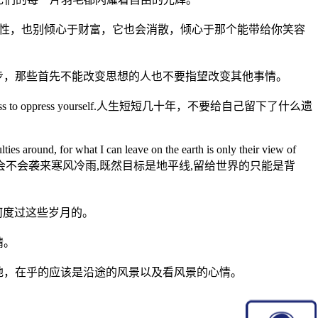
ight.别倾心于容貌，因为它具有欺骗性，也别倾心于财富，它也会消散，倾心于那个能带给你笑容
anything."没有变化，不可能有进步，那些首先不能改变思想的人也不要指望改变其他事情。
 and it's meaningless to oppress yourself.人生短短几十年，不要给自己留下了什么遗
ulties around, for what I can leave on the earth is only their view of
兼程；我不去想,身后会不会袭来寒风冷雨,既然目标是地平线,留给世界的只能是背
的是，你是如何度过这些岁月的
。
放晴。
iew.人生就是一场旅行，不在乎目的地，在乎的应该是沿途的风景以及看风景的心情。