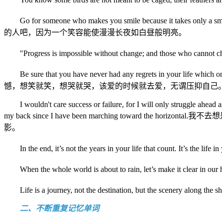
Go for someone who makes you smile because 
的人吧，因为一个笑容能使漫漫长夜如白昼般明亮。
"Progress is impossible without change; and t
Be sure that you have never had any regrets in your life
憾，想笑就笑，想哭就哭，该爱的时候就去爱，无谓压抑自己
I wouldn't care success or failure, for I will only struggle ahead 
my back since I have been marching towar
影。
In the end, it’s not the years in your life that
When the whole world is about to rain, let’s mak
Life is a journey, not the destination, but th
二、不断重复记忆单词