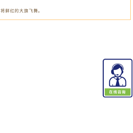
在将鲜红的大旗飞舞。