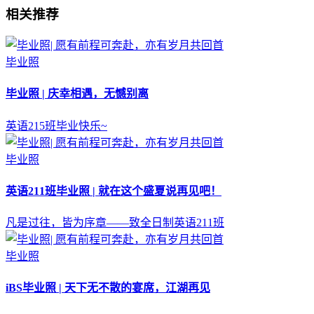
相关推荐
毕业照
毕业照 | 庆幸相遇，无憾别离
英语215班毕业快乐~
毕业照
英语211班毕业照 | 就在这个盛夏说再见吧！
凡是过往，皆为序章——致全日制英语211班
毕业照
iBS毕业照 | 天下无不散的宴席，江湖再见