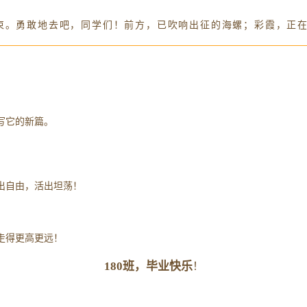
束。勇敢地去吧，同学们！前方，已吹响出征的海螺；彩霞，正
写它的新篇。
出自由，活出坦荡！
走得更高更远！
180班，毕业快乐
！