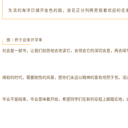
生活的海洋已铺开金色的路，浪花正分列两旁摇着欢迎的花
图｜终于迎来开学季
社会是一部书，让我们刻苦地去攻读它，去领会它的深切含意，再去续
绵软的时代，需要刚性的风骨，愿你们永远以精神的富有坦然于世。活
毕业不是结束，毕业意味着开始，希望同学们在新的征程上脚踏实地，