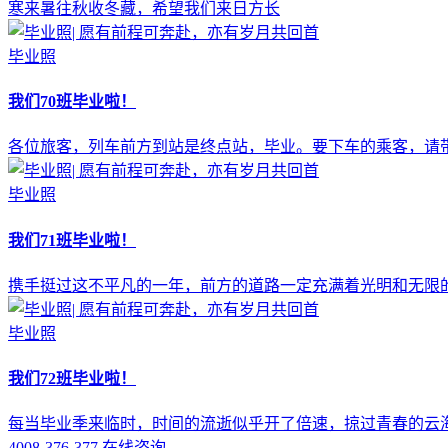
寒来暑往秋收冬藏，希望我们来日方长
毕业照
我们70班毕业啦！
各位旅客，列车前方到站是终点站，毕业。要下车的乘客，请
毕业照
我们71班毕业啦！
携手挺过这不平凡的一年，前方的道路一定充满着光明和无限
毕业照
我们72班毕业啦！
每当毕业季来临时，时间的流逝似乎开了倍速，掠过青春的云
4008-376-377
在线咨询