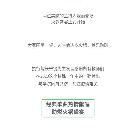
两位美腻的主持人靓丽登场
火锅盛宴正式开始
大家围坐一桌，边唠嗑边吃火锅，其乐融融
执行院长宋键先生发言感谢所有教师们
在2020这个特殊一年中的辛勤付出
与学院同舟共济，共渡疫情难关
经典歌曲热情献唱
助燃火锅盛宴