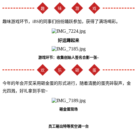
趣
味
游
戏
趣味游戏环节，iBS的同事们纷纷踊跃参加，获得了满场喝彩。
好运蹲起来
游戏环节：收集创始人签名合影一张~
欢
乐
砸
蛋
今年的年会开奖采用砸金蛋的形式进行，随着清脆的蛋壳碎裂声，金
光四溅，好礼拿到手软~
砸金蛋现场
员工砸出特等奖空调一台